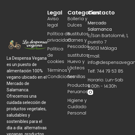
Legal
Categorías
Contacto
Aviso
Bollería y
Mercado
legal
Dulces
Salamanca
Política de
Sustitutos
c/San Bartolomé, 1,
privacidad
Carnes y
puesto 7
Pescados
29013 Málaga
Política
de
sustitutos
Email:
La Despensa Vegana
cookies
Huevo y
info@despensavegan
es un puesto de
Lácteos
Términos y
Telf: 744 79 53 85
alimentación 100%
Condiciones
Semillas
vegano ubicado en el
Horario: Lun-Sab
Mercado de
Productos
9:00h - 14:30h
Salamanca.
Peruanos
Ofrecemos una
Higiene y
cuidada selección de
Cuidado
productos vegetales,
Personal
saludables y
sostenibles para el
día a día: alternativas
veganas, productos