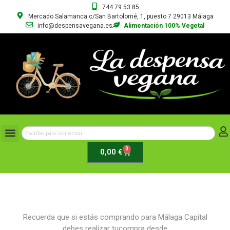
744 79 53 85
Mercado Salamanca c/San Bartolomé, 1, puesto 7 29013 Málaga
info@despensavegana.es
Alimentación 100% Vegetal
0
0,00
€
Recuerda que si estás comprando para Málaga Capital
debes realizar tucompra desde