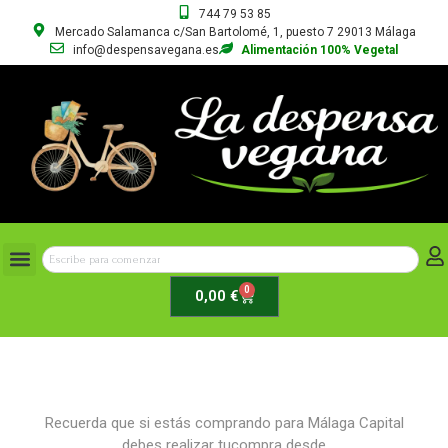
744 79 53 85
Mercado Salamanca c/San Bartolomé, 1, puesto 7 29013 Málaga
info@despensavegana.es
Alimentación 100% Vegetal
0
0,00
€
Recuerda que si estás comprando para Málaga Capital
debes realizar tucompra desde