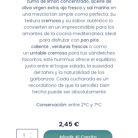
zumo de limón concentrado,
aceite de
oliva virgen extra
,
ajo fresco
y
sal marina
en
una mezcla tan simple como perfecta. Su
textura
cremosa
y su sabor auténtico lo
convierten en un imprescindible para los
amantes de la cocina mediterránea. Ideal
para disfrutar con
pan pita
caliente
,
verduras frescas
o como
un
untable cremoso
para tus sándwiches
favoritos, este hummus ofrece el equilibrio
justo entre el toque salado, la suavidad
del tahini y la naturalidad de los
garbanzos. Cada cucharada es un
recordatorio de que la sencillez bien
hecha puede ser absolutamente
Conservación:
entre 2°C y 7°C
2,45
€
Añadir Al Carrito