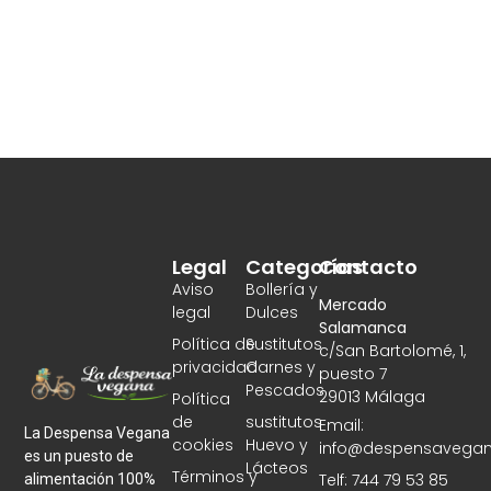
Legal
Categorías
Contacto
Aviso
Bollería y
Mercado
legal
Dulces
Salamanca
Política de
Sustitutos
c/San Bartolomé, 1,
privacidad
Carnes y
puesto 7
Pescados
29013 Málaga
Política
de
sustitutos
Email:
La Despensa Vegana
cookies
Huevo y
info@despensavegan
es un puesto de
Lácteos
Términos y
Telf: 744 79 53 85
alimentación 100%