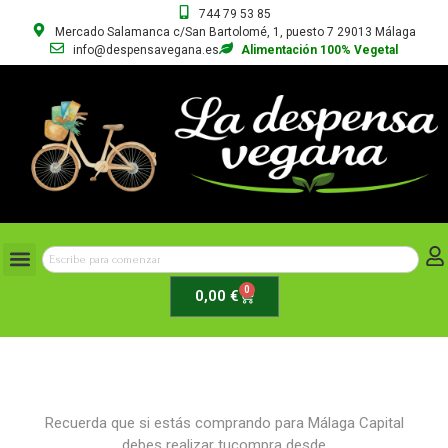
744 79 53 85
Mercado Salamanca c/San Bartolomé, 1, puesto 7 29013 Málaga
info@despensavegana.es
Alimentación 100% Vegetal
0
0,00
€
Recuerda que si estás comprando para Málaga Capital
debes realizar tucompra desde