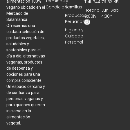
Términos y
Telf: 744 79 53 85
alimentación 100%
Condiciones
Semillas
vegano ubicado en el
Horario: Lun-Sab
Mercado de
Productos
9:00h - 14:30h
Salamanca.
Peruanos
Ofrecemos una
Higiene y
cuidada selección de
Cuidado
productos vegetales,
Personal
saludables y
sostenibles para el
día a día: alternativas
veganas, productos
de despensa y
opciones para una
compra consciente.
Un espacio cercano y
de confianza para
personas veganas y
para quienes quieren
iniciarse en la
alimentación
vegetal.