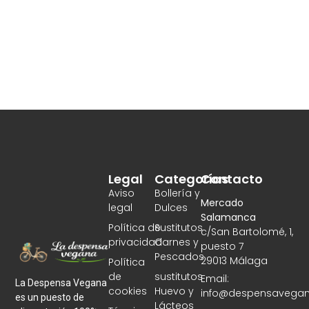
Legal
Categorías
Contacto
Aviso
Bollería y
Mercado
legal
Dulces
Salamanca
Política de
Sustitutos
c/San Bartolomé, 1,
privacidad
Carnes y
puesto 7
Pescados
29013 Málaga
Política
de
sustitutos
Email:
La Despensa Vegana
cookies
Huevo y
info@despensavegan
es un puesto de
Lácteos