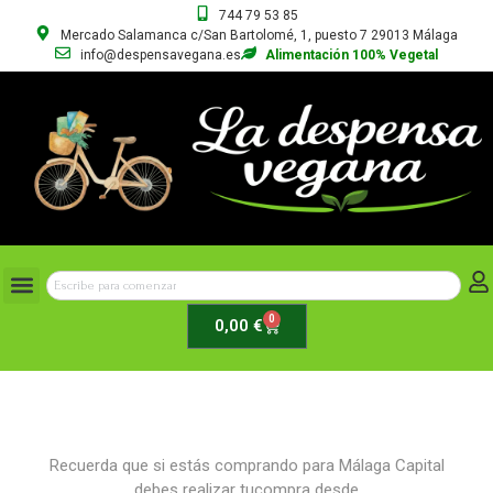
744 79 53 85
Mercado Salamanca c/San Bartolomé, 1, puesto 7 29013 Málaga
info@despensavegana.es
Alimentación 100% Vegetal
0
0,00
€
Recuerda que si estás comprando para Málaga Capital
debes realizar tucompra desde