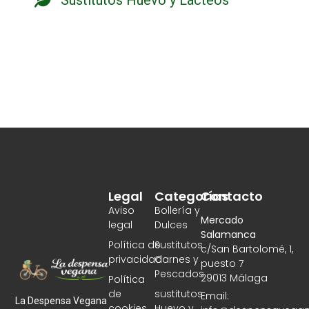
Legal
Categorías
Contacto
Aviso
Bollería y
Mercado
legal
Dulces
Salamanca
Política de
Sustitutos
c/San Bartolomé, 1,
privacidad
Carnes y
puesto 7
Pescados
29013 Málaga
Política
de
sustitutos
Email:
La Despensa Vegana
cookies
Huevo y