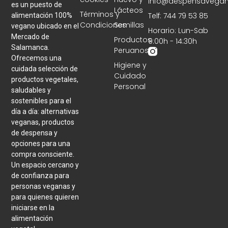
info@despensavegan
es un puesto de
Lácteos
Términos y
Telf: 744 79 53 85
alimentación 100%
Condiciones
Semillas
vegano ubicado en el
Horario: Lun-Sab
Mercado de
Productos
9:00h - 14:30h
Salamanca.
Peruanos
Ofrecemos una
Higiene y
cuidada selección de
Cuidado
productos vegetales,
Personal
saludables y
sostenibles para el
día a día: alternativas
veganas, productos
de despensa y
opciones para una
compra consciente.
Un espacio cercano y
de confianza para
personas veganas y
para quienes quieren
iniciarse en la
alimentación