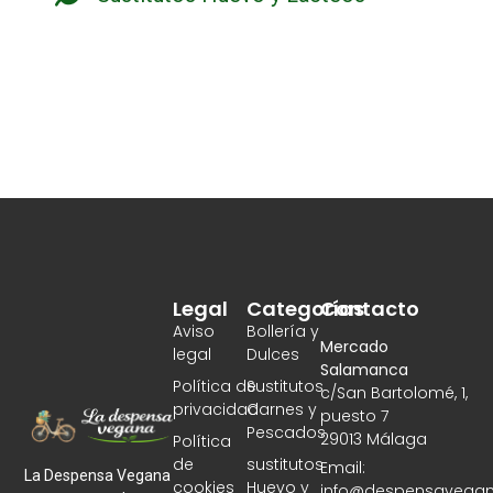
Legal
Categorías
Contacto
Aviso
Bollería y
Mercado
legal
Dulces
Salamanca
Política de
Sustitutos
c/San Bartolomé, 1,
privacidad
Carnes y
puesto 7
Pescados
29013 Málaga
Política
de
sustitutos
Email:
La Despensa Vegana
cookies
Huevo y
info@despensavegan