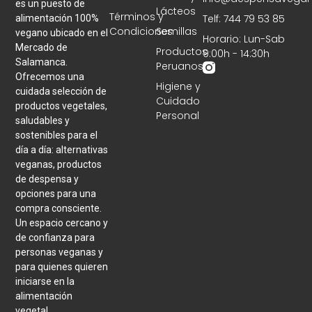
es un puesto de
Lácteos
Términos y
Telf: 744 79 53 85
alimentación 100%
Condiciones
Semillas
vegano ubicado en el
Horario: Lun-Sab
Mercado de
Productos
9:00h - 14:30h
Salamanca.
Peruanos
Ofrecemos una
Higiene y
cuidada selección de
Cuidado
productos vegetales,
Personal
saludables y
sostenibles para el
día a día: alternativas
veganas, productos
de despensa y
opciones para una
compra consciente.
Un espacio cercano y
de confianza para
personas veganas y
para quienes quieren
iniciarse en la
alimentación
vegetal.