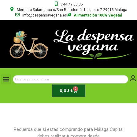
744 79 53 85
Mercado Salamanca c/San Bartolomé, 1, puesto 7 29013 Málaga
info@despensavegana.es
Alimentación 100% Vegetal
0
0,00
€
Recuerda que si estás comprando para Málaga Capital
debes realizar tucompra desde