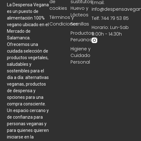
de
sustitutos
Email:
La Despensa Vegana
cookies
Huevo y
info@despensavegan
es un puesto de
Lácteos
Términos y
Telf: 744 79 53 85
alimentación 100%
Condiciones
Semillas
vegano ubicado en el
Horario: Lun-Sab
Mercado de
Productos
9:00h - 14:30h
Salamanca.
Peruanos
Ofrecemos una
Higiene y
cuidada selección de
Cuidado
productos vegetales,
Personal
saludables y
sostenibles para el
día a día: alternativas
veganas, productos
de despensa y
opciones para una
compra consciente.
Un espacio cercano y
de confianza para
personas veganas y
para quienes quieren
iniciarse en la