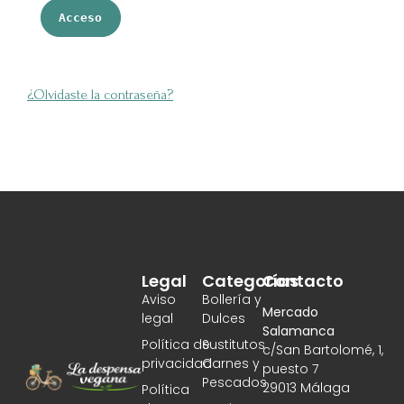
Acceso
¿Olvidaste la contraseña?
Legal
Categorías
Contacto
Aviso
Bollería y
Mercado
legal
Dulces
Salamanca
Política de
Sustitutos
c/San Bartolomé, 1,
privacidad
Carnes y
puesto 7
Pescados
29013 Málaga
Política