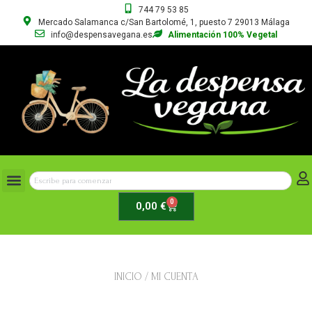
744 79 53 85
Mercado Salamanca c/San Bartolomé, 1, puesto 7 29013 Málaga
info@despensavegana.es
Alimentación 100% Vegetal
0
0,00
€
INICIO
/ MI CUENTA